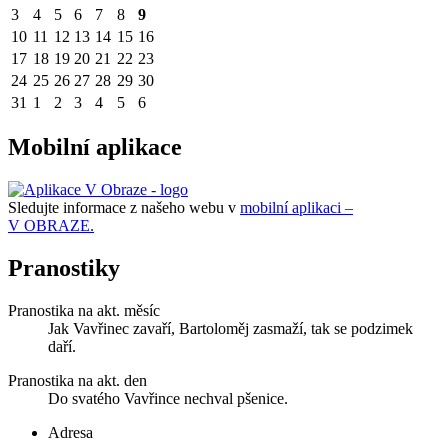
3
4
5
6
7
8
9
10
11
12
13
14
15
16
17
18
19
20
21
22
23
24
25
26
27
28
29
30
31
1
2
3
4
5
6
Mobilní aplikace
Sledujte informace z našeho webu v
mobilní aplikaci –
V OBRAZE.
Pranostiky
Pranostika na akt. měsíc
Jak Vavřinec zavaří, Bartoloměj zasmaží, tak se podzimek
daří.
Pranostika na akt. den
Do svatého Vavřince nechval pšenice.
Adresa