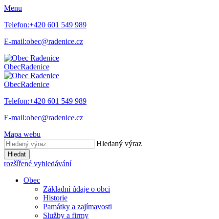
Menu
Telefon:
+420 601 549 989
E-mail:
obec@radenice.cz
Obec
Radenice
Obec
Radenice
Telefon:
+420 601 549 989
E-mail:
obec@radenice.cz
Mapa webu
Hledaný výraz
Hledat
rozšířené vyhledávání
Obec
Základní údaje o obci
Historie
Památky a zajímavosti
Služby a firmy