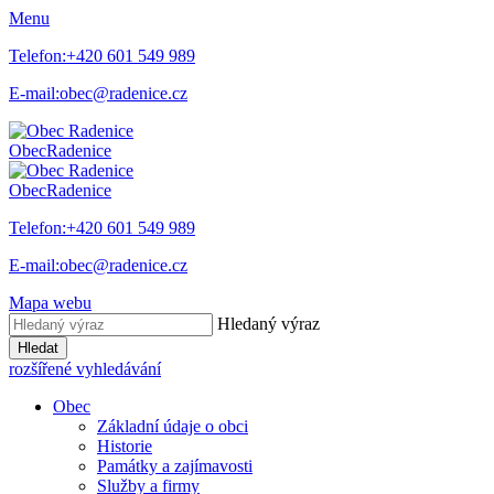
Menu
Telefon:
+420 601 549 989
E-mail:
obec@radenice.cz
Obec
Radenice
Obec
Radenice
Telefon:
+420 601 549 989
E-mail:
obec@radenice.cz
Mapa webu
Hledaný výraz
Hledat
rozšířené vyhledávání
Obec
Základní údaje o obci
Historie
Památky a zajímavosti
Služby a firmy