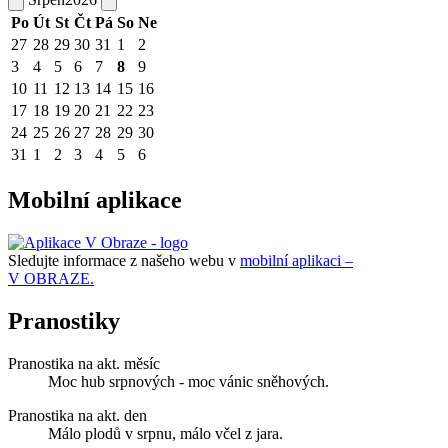
Po
Út
St
Čt
Pá
So
Ne
27
28
29
30
31
1
2
3
4
5
6
7
8
9
10
11
12
13
14
15
16
17
18
19
20
21
22
23
24
25
26
27
28
29
30
31
1
2
3
4
5
6
Mobilní aplikace
Sledujte informace z našeho webu v
mobilní aplikaci –
V OBRAZE.
Pranostiky
Pranostika na akt. měsíc
Moc hub srpnových - moc vánic sněhových.
Pranostika na akt. den
Málo plodů v srpnu, málo včel z jara.