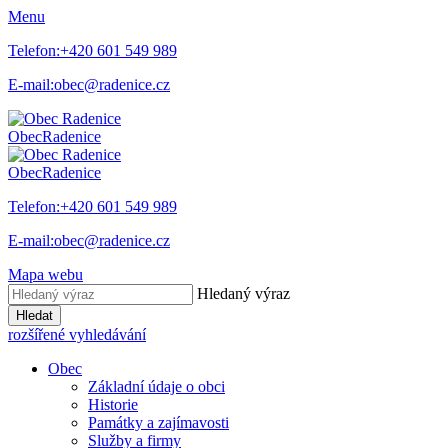
Menu
Telefon:
+420 601 549 989
E-mail:
obec@radenice.cz
Obec
Radenice
Obec
Radenice
Telefon:
+420 601 549 989
E-mail:
obec@radenice.cz
Mapa webu
Hledaný výraz
Hledat
rozšířené vyhledávání
Obec
Základní údaje o obci
Historie
Památky a zajímavosti
Služby a firmy