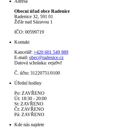
Adresa
Obecní úřad obce Radenice
Radenice 32, 591 01
Žďár nad Sázavou 1
IČO: 00599719
Kontakt
Kancelář:
+420 601 549 989
E-mail:
obec@radenice.cz
Datová schránka: eeja9vf
Č. účtu: 31220751/0100
Úřední hodiny
Po: ZAVŘENO
Út: 18:30 - 20:00
St: ZAVŘENO
Čt: ZAVŘENO
Pá: ZAVŘENO
Kde nás najdete