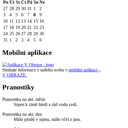
Po
Út
St
Čt
Pá
So
Ne
27
28
29
30
31
1
2
3
4
5
6
7
8
9
10
11
12
13
14
15
16
17
18
19
20
21
22
23
24
25
26
27
28
29
30
31
1
2
3
4
5
6
Mobilní aplikace
Sledujte informace z našeho webu v
mobilní aplikaci –
V OBRAZE.
Pranostiky
Pranostika na akt. měsíc
Srpen k zimě hledí a rád vodu cedí.
Pranostika na akt. den
Málo plodů v srpnu, málo včel z jara.