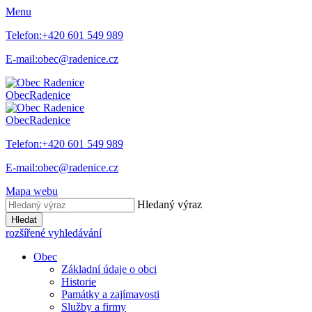
Menu
Telefon:
+420 601 549 989
E-mail:
obec@radenice.cz
Obec
Radenice
Obec
Radenice
Telefon:
+420 601 549 989
E-mail:
obec@radenice.cz
Mapa webu
Hledaný výraz
Hledat
rozšířené vyhledávání
Obec
Základní údaje o obci
Historie
Památky a zajímavosti
Služby a firmy