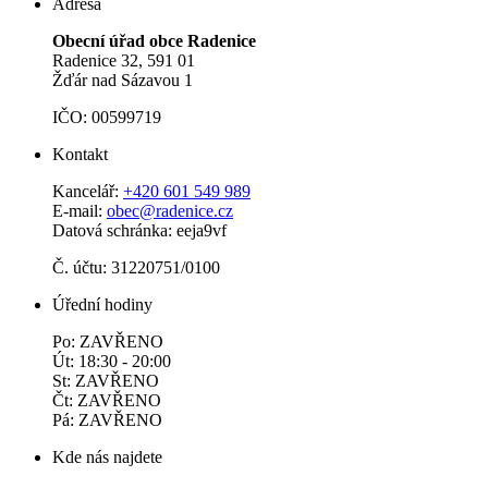
Adresa
Obecní úřad obce Radenice
Radenice 32, 591 01
Žďár nad Sázavou 1
IČO: 00599719
Kontakt
Kancelář:
+420 601 549 989
E-mail:
obec@radenice.cz
Datová schránka: eeja9vf
Č. účtu: 31220751/0100
Úřední hodiny
Po: ZAVŘENO
Út: 18:30 - 20:00
St: ZAVŘENO
Čt: ZAVŘENO
Pá: ZAVŘENO
Kde nás najdete