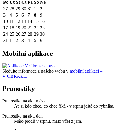
Po
Út
St
Čt
Pá
So
Ne
27
28
29
30
31
1
2
3
4
5
6
7
8
9
10
11
12
13
14
15
16
17
18
19
20
21
22
23
24
25
26
27
28
29
30
31
1
2
3
4
5
6
Mobilní aplikace
Sledujte informace z našeho webu v
mobilní aplikaci –
V OBRAZE.
Pranostiky
Pranostika na akt. měsíc
Ať si kdo chce, co chce říká - v srpnu ještě do rybníka.
Pranostika na akt. den
Málo plodů v srpnu, málo včel z jara.