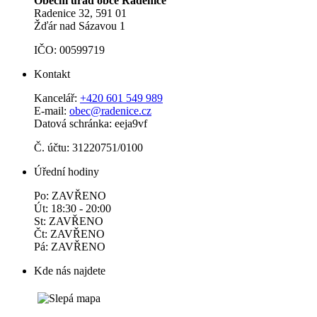
Obecní úřad obce Radenice
Radenice 32, 591 01
Žďár nad Sázavou 1
IČO: 00599719
Kontakt
Kancelář:
+420 601 549 989
E-mail:
obec@radenice.cz
Datová schránka: eeja9vf
Č. účtu: 31220751/0100
Úřední hodiny
Po: ZAVŘENO
Út: 18:30 - 20:00
St: ZAVŘENO
Čt: ZAVŘENO
Pá: ZAVŘENO
Kde nás najdete