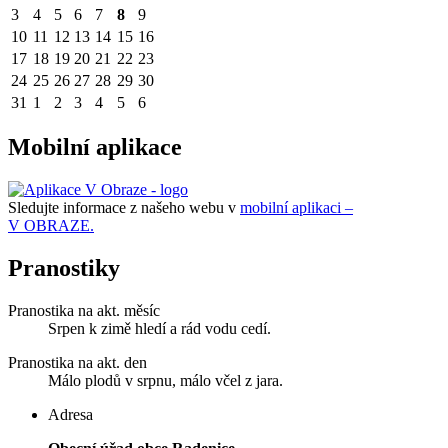
3
4
5
6
7
8
9
10
11
12
13
14
15
16
17
18
19
20
21
22
23
24
25
26
27
28
29
30
31
1
2
3
4
5
6
Mobilní aplikace
Sledujte informace z našeho webu v
mobilní aplikaci –
V OBRAZE.
Pranostiky
Pranostika na akt. měsíc
Srpen k zimě hledí a rád vodu cedí.
Pranostika na akt. den
Málo plodů v srpnu, málo včel z jara.
Adresa