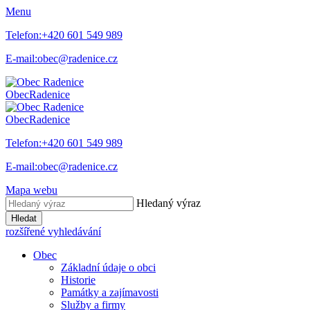
Menu
Telefon:
+420 601 549 989
E-mail:
obec@radenice.cz
Obec
Radenice
Obec
Radenice
Telefon:
+420 601 549 989
E-mail:
obec@radenice.cz
Mapa webu
Hledaný výraz
Hledat
rozšířené vyhledávání
Obec
Základní údaje o obci
Historie
Památky a zajímavosti
Služby a firmy