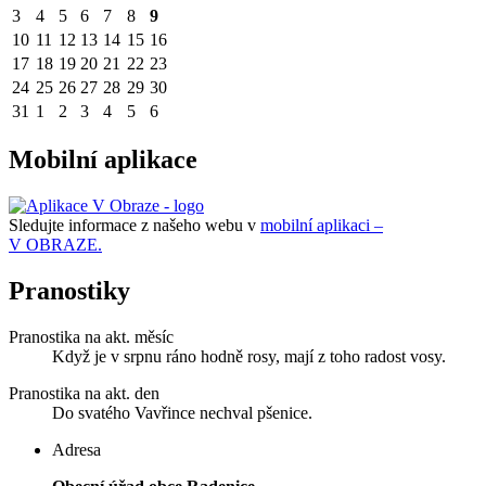
3
4
5
6
7
8
9
10
11
12
13
14
15
16
17
18
19
20
21
22
23
24
25
26
27
28
29
30
31
1
2
3
4
5
6
Mobilní aplikace
Sledujte informace z našeho webu v
mobilní aplikaci –
V OBRAZE.
Pranostiky
Pranostika na akt. měsíc
Když je v srpnu ráno hodně rosy, mají z toho radost vosy.
Pranostika na akt. den
Do svatého Vavřince nechval pšenice.
Adresa