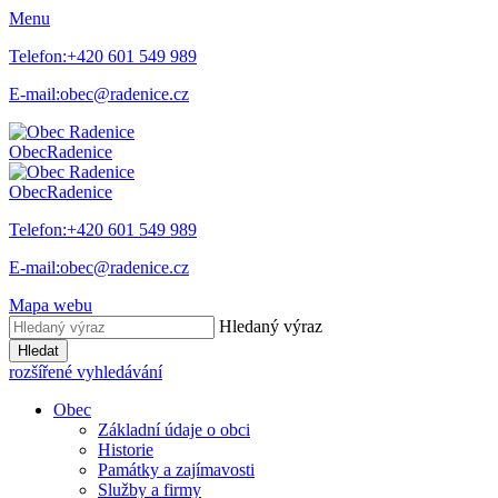
Menu
Telefon:
+420 601 549 989
E-mail:
obec@radenice.cz
Obec
Radenice
Obec
Radenice
Telefon:
+420 601 549 989
E-mail:
obec@radenice.cz
Mapa webu
Hledaný výraz
Hledat
rozšířené vyhledávání
Obec
Základní údaje o obci
Historie
Památky a zajímavosti
Služby a firmy