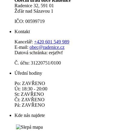
Obecní úřad obce Radenice
Radenice 32, 591 01
Žďár nad Sázavou 1
IČO: 00599719
Kontakt
Kancelář:
+420 601 549 989
E-mail:
obec@radenice.cz
Datová schránka: eeja9vf
Č. účtu: 31220751/0100
Úřední hodiny
Po: ZAVŘENO
Út: 18:30 - 20:00
St: ZAVŘENO
Čt: ZAVŘENO
Pá: ZAVŘENO
Kde nás najdete