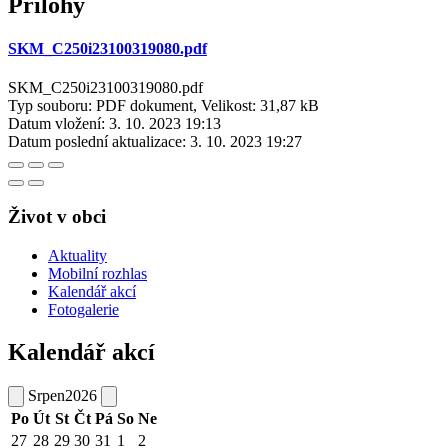
Přílohy
SKM_C250i23100319080.pdf
SKM_C250i23100319080.pdf
Typ souboru: PDF dokument, Velikost: 31,87 kB
Datum vložení:
3. 10. 2023 19:13
Datum poslední aktualizace:
3. 10. 2023 19:27
Život v obci
Aktuality
Mobilní rozhlas
Kalendář akcí
Fotogalerie
Kalendář akcí
Srpen
2026
Po
Út
St
Čt
Pá
So
Ne
27
28
29
30
31
1
2