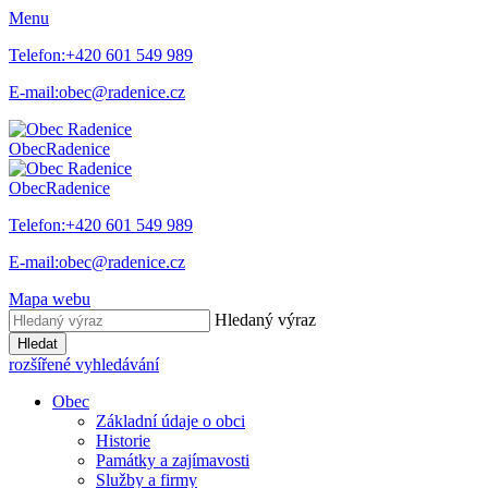
Menu
Telefon:
+420 601 549 989
E-mail:
obec@radenice.cz
Obec
Radenice
Obec
Radenice
Telefon:
+420 601 549 989
E-mail:
obec@radenice.cz
Mapa webu
Hledaný výraz
Hledat
rozšířené vyhledávání
Obec
Základní údaje o obci
Historie
Památky a zajímavosti
Služby a firmy