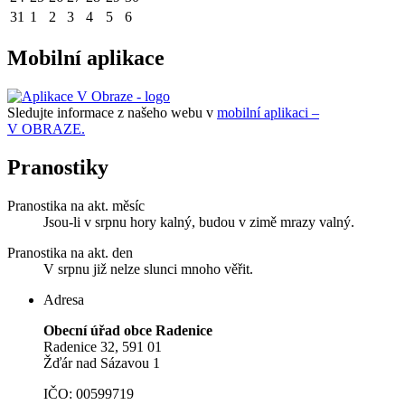
31
1
2
3
4
5
6
Mobilní aplikace
Sledujte informace z našeho webu v
mobilní aplikaci –
V OBRAZE.
Pranostiky
Pranostika na akt. měsíc
Jsou-li v srpnu hory kalný, budou v zimě mrazy valný.
Pranostika na akt. den
V srpnu již nelze slunci mnoho věřit.
Adresa
Obecní úřad obce Radenice
Radenice 32, 591 01
Žďár nad Sázavou 1
IČO: 00599719